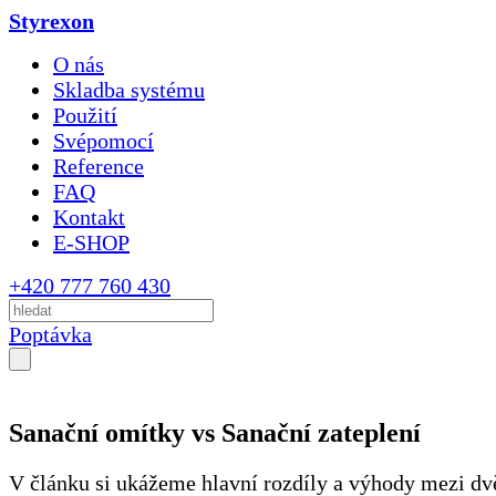
Styrexon
O nás
Skladba systému
Použití
Svépomocí
Reference
FAQ
Kontakt
E-SHOP
+420 777 760 430
Poptávka
Sanační omítky vs Sanační zateplení
V článku si ukážeme hlavní rozdíly a výhody mezi d