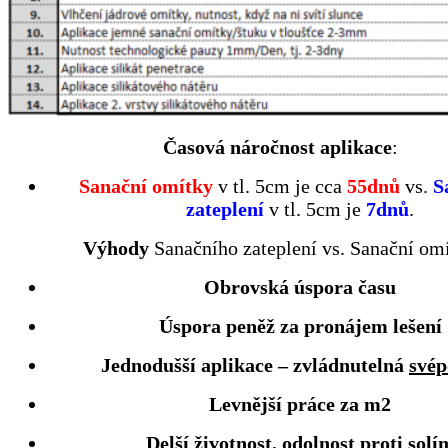
Časová náročnost aplikace
:
Sanační omítky
v tl. 5cm je cca
55dnů
vs.
S
zateplení
v tl. 5cm je
7dnů
.
Výhody
Sanačního zateplení vs. Sanační om
Obrovská úspora času
Úspora peněž za pronájem lešení
Jednodušší aplikace – zvládnutelná
své
Levnější práce za m2
Delší životnost, odolnost proti solí