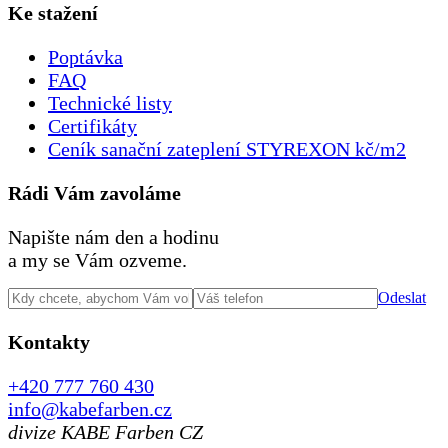
Ke stažení
Poptávka
FAQ
Technické listy
Certifikáty
Ceník sanační zateplení STYREXON kč/m2
Rádi Vám zavoláme
Napište nám den a hodinu
a my se Vám ozveme.
Odeslat
Kontakty
+420 777 760 430
info@kabefarben.cz
divize KABE Farben CZ