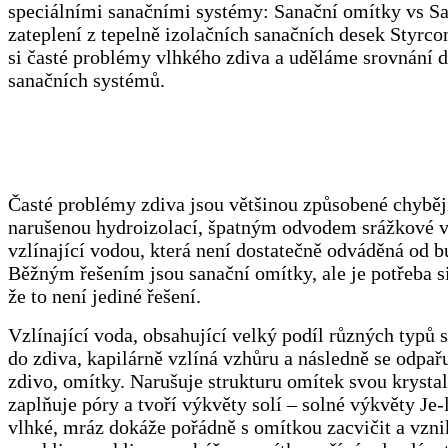
speciálními sanačními systémy: Sanační omítky vs S
zateplení z tepelně izolačních sanačních desek Styrc
si časté problémy vlhkého zdiva a uděláme srovnání 
sanačních systémů.
Časté problémy zdiva jsou většinou způsobené chyběj
narušenou hydroizolací, špatným odvodem srážkové v
vzlínající vodou, která není dostatečně odváděná od 
Běžným řešením jsou sanační omítky, ale je potřeba s
že to není jediné řešení.
Vzlínající voda, obsahující velký podíl různých typů s
do zdiva, kapilárně vzlíná vzhůru a následně se odpař
zdivo, omítky. Narušuje strukturu omítek svou krystal
zaplňuje póry a tvoří výkvěty solí – solné výkvěty Je-l
vlhké, mráz dokáže pořádně s omítkou zacvičit a vznik