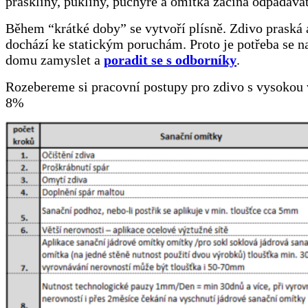
praskliny, pukliny, puchýře a omítka začíná odpadávat
Během “krátké doby” se vytvoří plísně. Zdivo praská
dochází ke statickým poruchám. Proto je potřeba se n
domu zamyslet a
poradit se s odborníky
.
Rozebereme si pracovní postupy pro zdivo s vysokou 
8%