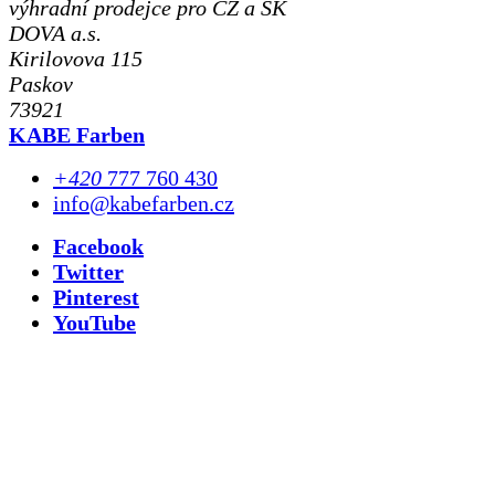
výhradní prodejce pro CZ a SK
DOVA a.s.
Kirilovova 115
Paskov
73921
KABE Farben
+420
777 760 430
info@kabefarben.cz
Facebook
Twitter
Pinterest
YouTube