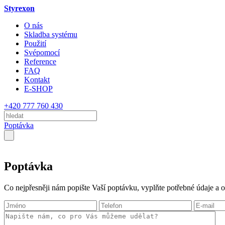
Styrexon
O nás
Skladba systému
Použití
Svépomocí
Reference
FAQ
Kontakt
E-SHOP
+420 777 760 430
Poptávka
Poptávka
Co nejpřesněji nám popište Vaší poptávku, vyplňte potřebné údaje a o