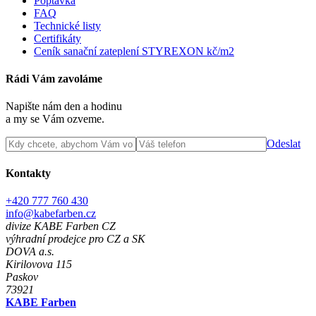
Poptávka
FAQ
Technické listy
Certifikáty
Ceník sanační zateplení STYREXON kč/m2
Rádi Vám zavoláme
Napište nám den a hodinu
a my se Vám ozveme.
Odeslat
Kontakty
+420 777 760 430
info@kabefarben.cz
divize KABE Farben CZ
výhradní prodejce pro CZ a SK
DOVA a.s.
Kirilovova 115
Paskov
73921
KABE Farben