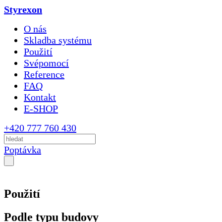
Styrexon
O nás
Skladba systému
Použití
Svépomocí
Reference
FAQ
Kontakt
E-SHOP
+420 777 760 430
Poptávka
Použití
Podle typu budovy