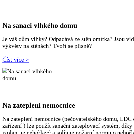
Na sanaci vlhkého domu
Je váš dům vlhký? Odpadává ze stěn omítka? Jsou vid
výkvěty na stěnách? Tvoří se plísně?
Číst více >
Na zateplení nemocnice
Na zateplení nemocnice (pečovatelského domu, LDC č
zařízení ) lze použít sanační zateplovací systém, díky 
izolant je nehořlavý a splňuje požarní normu o nehořl