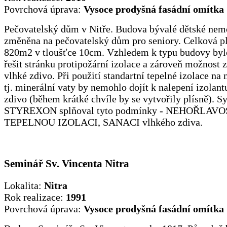
Povrchová úprava:
Vysoce prodyšná fasádní omítka
Pečovatelský dům v Nitře. Budova bývalé dětské nem
změněna na pečovatelský dům pro seniory. Celková p
820m2 v tloušťce 10cm. Vzhledem k typu budovy byl
řešit stránku protipožární izolace a zároveň možnost 
vlhké zdivo. Při použití standartní tepelné izolace na
tj. minerální vaty by nemohlo dojít k nalepení izolant
zdivo (během krátké chvíle by se vytvořily plísně). S
STYREXON splňoval tyto podmínky - NEHOŘLAVO
TEPELNOU IZOLACI, SANACI vlhkého zdiva.
Seminář Sv. Vincenta Nitra
Lokalita:
Nitra
Rok realizace:
1991
Povrchová úprava:
Vysoce prodyšná fasádní omítka