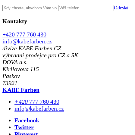
Odeslat
Kontakty
+420 777 760 430
info@kabefarben.cz
divize KABE Farben CZ
výhradní prodejce pro CZ a SK
DOVA a.s.
Kirilovova 115
Paskov
73921
KABE Farben
+420
777 760 430
info@kabefarben.cz
Facebook
Twitter
Pinterest