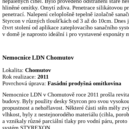
nepálených cihel. Bylo provedeno odstranění staré ne
hliněné omítky. Omytí zdiva. Penetrace silikátovou 
penetrací. Nalepení celoplošně tepelně izolačně sanač
Styrcon v různých tloušťkách od 3 až do 10cm. Dnes j
čtvrt stolení od aplikace zateplovacího sanačního sys
v domě je naprosto ideální i pro vystavené exponáty 
Nemocnice LDN Chomutov
Lokalita:
Chomutov
Rok realizace:
2011
Povrchová úprava:
Fasádní prodyšná omítkovina
Nemocnice LDN v Chomutově roce 2011 prošla revita
budovy. Byly použity desky Styrcon pro svou vysokou
propustnost a nehořlavost. Některé části stěn měly z
vlhkost, byly z nestejnorodého materiálu (cihla, poro
a vznikaly různé parciální tlaky pro vodní páru, proto
systém STYREXON.