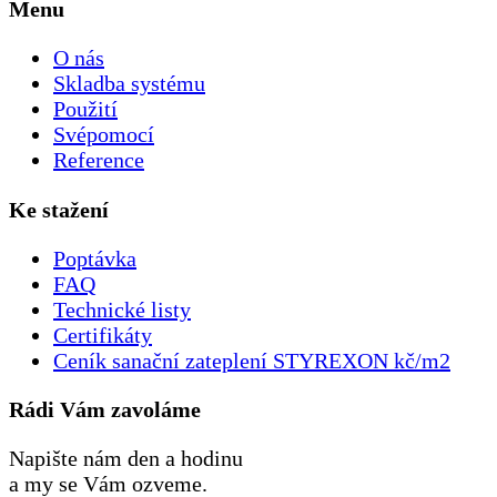
Menu
O nás
Skladba systému
Použití
Svépomocí
Reference
Ke stažení
Poptávka
FAQ
Technické listy
Certifikáty
Ceník sanační zateplení STYREXON kč/m2
Rádi Vám zavoláme
Napište nám den a hodinu
a my se Vám ozveme.