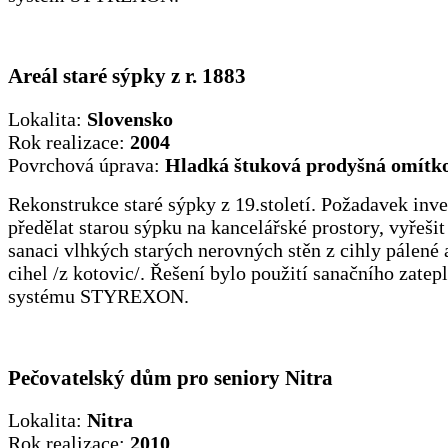
Areál staré sýpky z r. 1883
Lokalita:
Slovensko
Rok realizace:
2004
Povrchová úprava:
Hladká štuková prodyšná omítk
Rekonstrukce staré sýpky z 19.století. Požadavek inve
předělat starou sýpku na kancelářské prostory, vyřešit
sanaci vlhkých starých nerovných stěn z cihly pálené 
cihel /z kotovic/. Řešení bylo použití sanačního zatep
systému STYREXON.
Pečovatelský dům pro seniory Nitra
Lokalita:
Nitra
Rok realizace:
2010