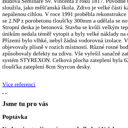
Budova Semináře Sv. Vincenta z roku 1817. Původně
sloužila, jako měšťanská škola. Zdivo je velké části 
nepálenou cihlou. V roce 1991 proběhla rekonstrukce 
se 2.NP z porobetonu tloušťky 300mm a udělala se no
Stropní deska je betonová. Stavba se kvůli velkým te
únikům nedala téměř vytopit a byly velké náklady na 
Přízemí bylo vlhké, nebyl žádná vodorovná izolace. V
objevovaly plísně v rozích místností. Různé rosné bo
způsobovaly defekty na zdivu. Vše vyřešil sanačně za
systém STYREXON. Celková plocha zateplení byla 
tloušťka zateplení 8cm Styrcon desky.
Více referencí
Jsme tu pro vás
Poptávka