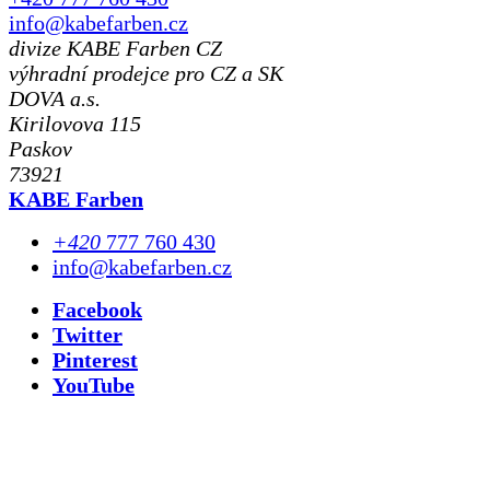
info@kabefarben.cz
divize KABE Farben CZ
výhradní prodejce pro CZ a SK
DOVA a.s.
Kirilovova 115
Paskov
73921
KABE Farben
+420
777 760 430
info@kabefarben.cz
Facebook
Twitter
Pinterest
YouTube