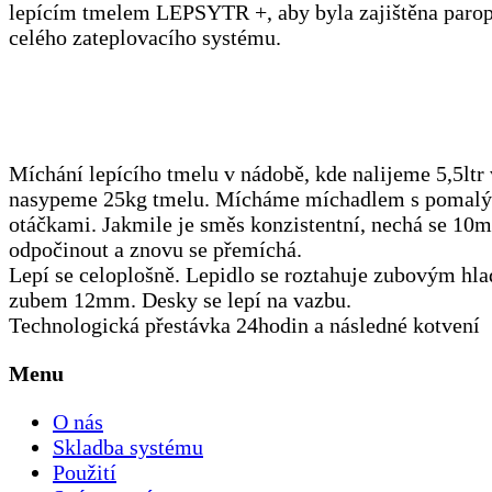
lepícím tmelem LEPSYTR +, aby byla zajištěna parop
celého zateplovacího systému.
Míchání lepícího tmelu v nádobě, kde nalijeme 5,5ltr
nasypeme 25kg tmelu. Mícháme míchadlem s pomal
otáčkami. Jakmile je směs konzistentní, nechá se 10m
odpočinout a znovu se přemíchá.
Lepí se celoplošně. Lepidlo se roztahuje zubovým hla
zubem 12mm. Desky se lepí na vazbu.
Technologická přestávka 24hodin a následné kotvení
Menu
O nás
Skladba systému
Použití