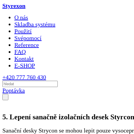
Styrexon
O nás
Skladba systému
Použití
Svépomocí
Reference
FAQ
Kontakt
E-SHOP
+420 777 760 430
Poptávka
5. Lepení sanačně izolačních desek Styrco
Sanační desky Strycon se mohou lepit pouze vysoce