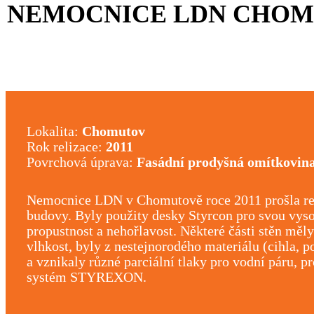
NEMOCNICE LDN CHO
Lokalita:
Chomutov
Rok relizace:
2011
Povrchová úprava:
Fasádní prodyšná omítkovin
Nemocnice LDN v Chomutově roce 2011 prošla rev
budovy. Byly použity desky Styrcon pro svou vys
propustnost a nehořlavost. Některé části stěn měl
vlhkost, byly z nestejnorodého materiálu (cihla, p
a vznikaly různé parciální tlaky pro vodní páru, p
systém STYREXON.