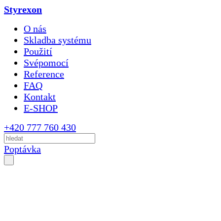
Styrexon
O nás
Skladba systému
Použití
Svépomocí
Reference
FAQ
Kontakt
E-SHOP
+420 777 760 430
Poptávka